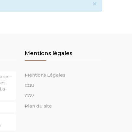
QUE CLINIQUE
HÉRAPIE ÉCRITURE
ÔLE PRATIQUE
E DE PAROLES
APEUTE)
Mentions légales
Mentions Légales
erie –
es,
CGU
La-
CGV
Plan du site
r