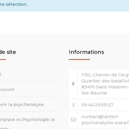
PRATI
ART T
e sélection.
CONTR
GROUP
(THÉR
de site
Informations
l
1192, Chemin de l’arg
Quartier des bataillol
83470 Saint-Maximin-
ouvrir
Ste-Baume
rir la psychanalyse
06.40.29.59.27
contact@lanteri-
nalyse vs Psychologie vs
psychanalyste-paca.f
trie