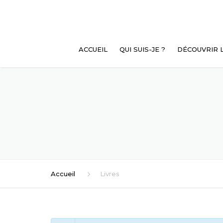
ACCUEIL
QUI SUIS-JE ?
DÉCOUVRIR 
QU’EST-CE Q
PSYCHANALY
PSYCHANALY
PSYCHOLOGIE
LES BIENFAI
CONSULTER 
Accueil
Livres