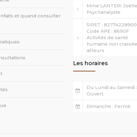
Mme LANTERI Joëll
Psychanalyste
enfaits et quand consulter
SIRET : 8277422890
Code APE : 8690F
Activités de santé
pratiques
humaine non classée
ailleurs
nsultations
Les horaires
t
Du Lundi au Samedi :
ités
Ouvert
que
Dimanche : Fermé